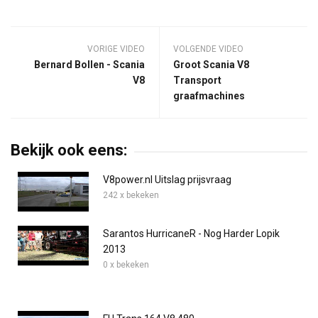
VORIGE VIDEO
VOLGENDE VIDEO
Bernard Bollen - Scania
Groot Scania V8
V8
Transport
graafmachines
Bekijk ook eens:
V8power.nl Uitslag prijsvraag
242 x bekeken
Sarantos HurricaneR - Nog Harder Lopik
2013
0 x bekeken