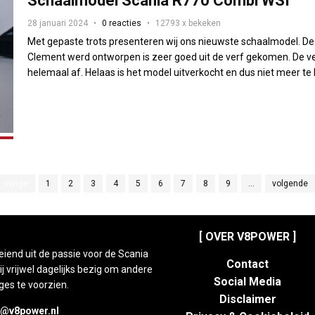
Schaalmodel Scania R770 Combi WSI
28 januari 2024
0 reacties
12793 x bekeken
Met gepaste trots presenteren wij ons nieuwste schaalmodel. De
Clement werd ontworpen is zeer goed uit de verf gekomen. De ver
helemaal af. Helaas is het model uitverkocht en dus niet meer te 
vorige
1
2
3
4
5
6
7
8
9
...
volgende
[ OVER V8POWER ]
eiend uit de passie voor de Scania
Contact
 vrijwel dagelijks bezig om andere
Social Media
ges te voorzien.
Disclaimer
e@v8power.nl