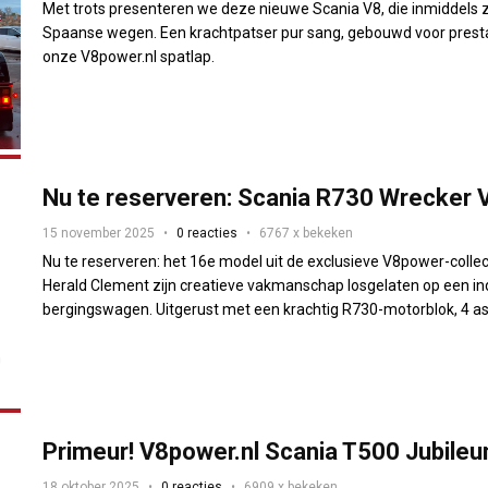
Met trots presenteren we deze nieuwe Scania V8, die inmiddels z
Spaanse wegen. Een krachtpatser pur sang, gebouwd voor prestati
onze V8power.nl spatlap.
Nu te reserveren: Scania R730 Wrecker 
15 november 2025
0 reacties
6767 x bekeken
Nu te reserveren: het 16e model uit de exclusieve V8power-collec
Herald Clement zijn creatieve vakmanschap losgelaten op een 
bergingswagen. Uitgerust met een krachtig R730-motorblok, 4 as
Primeur! V8power.nl Scania T500 Jubileu
18 oktober 2025
0 reacties
6909 x bekeken