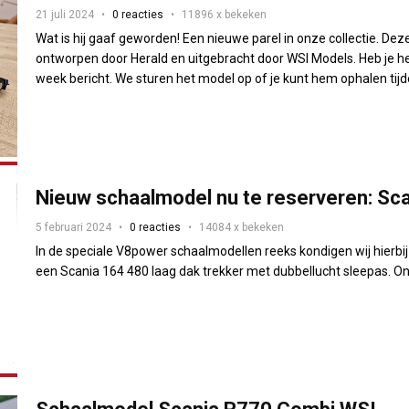
21 juli 2024
0 reacties
11896 x bekeken
Wat is hij gaaf geworden! Een nieuwe parel in onze collectie. De
ontworpen door Herald en uitgebracht door WSI Models. Heb je he
week bericht. We sturen het model op of je kunt hem ophalen tijde
Nieuw schaalmodel nu te reserveren: Sca
5 februari 2024
0 reacties
14084 x bekeken
In de speciale V8power schaalmodellen reeks kondigen wij hierbi
een Scania 164 480 laag dak trekker met dubbellucht sleepas. O