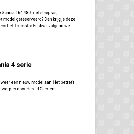
ze Scania 164 480 met sleep-as,
t model gereserveerd? Dan krijg je deze
ns het Truckstar Festival volgend we...
nia 4 serie
j weer een nieuw model aan. Het betreft
ntworpen door Herald Clement.