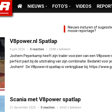
NIEUWS
FOTO'S
VIDEOS
REPOR
Nieuws insturen of sugessti
mooie reportage?
V8power.nl Spatlap
9 juni 2026
0 reacties
2588 x bekeken
Jochem Peperkamp heeft zijn trailer voorzien van een V8power.n
perfect past bij de uitstraling van zijn combinatie. Bedankt voor j
Jochem! De V8power.nl spatlap is verkrijgbaar bij: https://www.go-
Scania met V8power spatlap
21 december 2025
0 reacties
6692 x bekeken