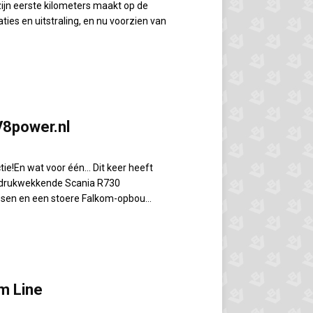
ijn eerste kilometers maakt op de
es en uitstraling, en nu voorzien van
V8power.nl
tie!En wat voor één… Dit keer heeft
indrukwekkende Scania R730
sen en een stoere Falkom-opbou...
m Line