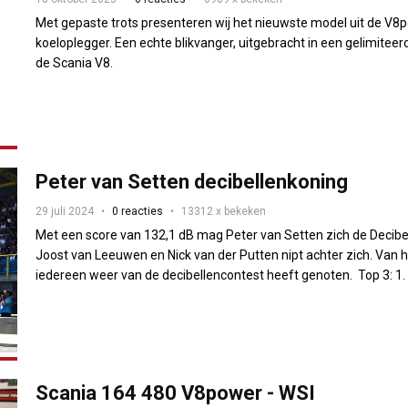
Met gepaste trots presenteren wij het nieuwste model uit de V8
koeloplegger. Een echte blikvanger, uitgebracht in een gelimiteer
de Scania V8.
Peter van Setten decibellenkoning
29 juli 2024
0 reacties
13312 x bekeken
Met een score van 132,1 dB mag Peter van Setten zich de Decibel
Joost van Leeuwen en Nick van der Putten nipt achter zich. Van h
iedereen weer van de decibellencontest heeft genoten. Top 3: 1. P.
Scania 164 480 V8power - WSI