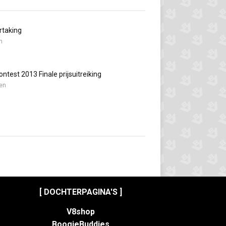
rtaking
n
ntest 2013 Finale prijsuitreiking
en
[ DOCHTERPAGINA'S ]
V8shop
BoogieBuddies