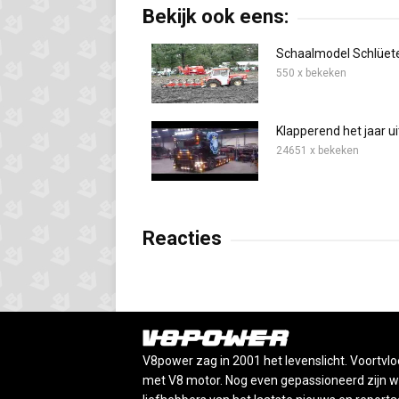
Bekijk ook eens:
Schaalmodel Schlüet
550 x bekeken
Klapperend het jaar u
24651 x bekeken
Reacties
V8power zag in 2001 het levenslicht. Voortvlo
met V8 motor. Nog even gepassioneerd zijn wij