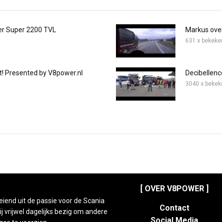
er Super 2200 TVL
Markus ove
631 x bekeke
it! Presented by V8power.nl
Decibellenco
3040 x bekek
[ OVER V8POWER ]
eiend uit de passie voor de Scania
Contact
 vrijwel dagelijks bezig om andere
Social Media