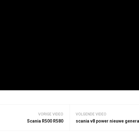
VORIGE VIDEO
VOLGENDE VIDEO
Scania R500 R580
scania v8 power nieuwe genera