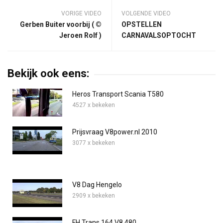
VORIGE VIDEO
VOLGENDE VIDEO
Gerben Buiter voorbij ( ©
OPSTELLEN
Jeroen Rolf )
CARNAVALSOPTOCHT
Bekijk ook eens:
Heros Transport Scania T580
4527 x bekeken
Prijsvraag V8power.nl 2010
3077 x bekeken
V8 Dag Hengelo
2909 x bekeken
FH Trans 164 V8 480