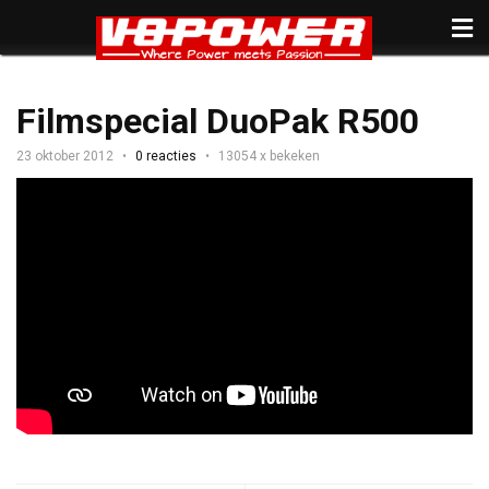
Filmspecial DuoPak R500
23 oktober 2012
0 reacties
13054 x bekeken