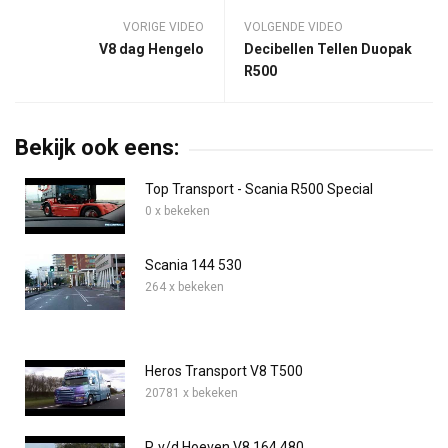
VORIGE VIDEO
VOLGENDE VIDEO
V8 dag Hengelo
Decibellen Tellen Duopak
R500
Bekijk ook eens:
Top Transport - Scania R500 Special
0 x bekeken
Scania 144 530
264 x bekeken
Heros Transport V8 T500
20781 x bekeken
P. v/d Hoeven V8 164 480