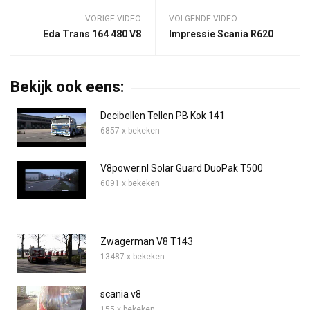
VORIGE VIDEO
VOLGENDE VIDEO
Eda Trans 164 480 V8
Impressie Scania R620
Bekijk ook eens:
Decibellen Tellen PB Kok 141
6857 x bekeken
V8power.nl Solar Guard DuoPak T500
6091 x bekeken
Zwagerman V8 T143
13487 x bekeken
scania v8
155 x bekeken