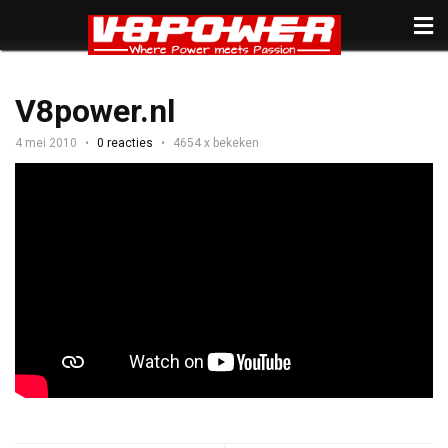
V8power.nl
4 mei 2010
0 reacties
4654 x bekeken