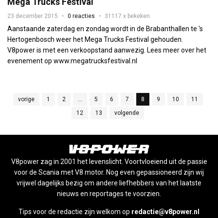
Mega Trucks Festival
23 december 2015
0 reacties
31117 x bekeken
Aanstaande zaterdag en zondag wordt in de Brabanthallen te 's
Hertogenbosch weer het Mega Trucks Festival gehouden.
V8power is met een verkoopstand aanwezig. Lees meer over het
evenement op www.megatrucksfestival.nl
vorige
1
2
...
5
6
7
8
9
10
11
12
13
volgende
V8power zag in 2001 het levenslicht. Voortvloeiend uit de passie
voor de Scania met V8 motor. Nog even gepassioneerd zijn wij
vrijwel dagelijks bezig om andere liefhebbers van het laatste
nieuws en reportages te voorzien.
Tips voor de redactie zijn welkom op
redactie@v8power.nl