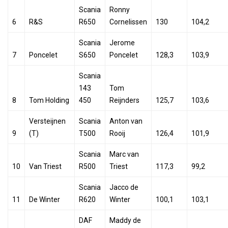
Scania
Ronny
6
R&S
R650
Cornelissen
130
104,2
Scania
Jerome
7
Poncelet
S650
Poncelet
128,3
103,9
Scania
143
Tom
8
Tom Holding
450
Reijnders
125,7
103,6
Versteijnen
Scania
Anton van
9
(T)
T500
Rooij
126,4
101,9
Scania
Marc van
10
Van Triest
R500
Triest
117,3
99,2
Scania
Jacco de
11
De Winter
R620
Winter
100,1
103,1
DAF
Maddy de