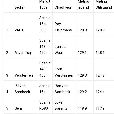
Merk +
Meting
Meting
Bedrijf
Type
Chauffeur
rijdend
Stilstaand
Scania
164
Roy
1
VAEX
580
Tielemans
128,9
128,9
Scania
143
Jan de
2
A. van Tuijl
450
Waal
129,1
128,6
Scania
143
Joris
3
Versteijnen
450
Versteijnen
129,3
124,8
RH van
Scania
Ron van
4
Sambeek
164
Sambeek
129,2
124,4
Scania
Luke
5
Geris
R580
Barents
118,9
117,9