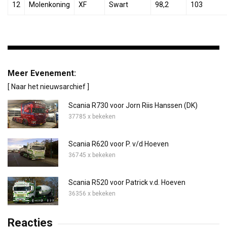
12
Molenkoning
XF
Swart
98,2
103
Meer Evenement:
[ Naar het nieuwsarchief ]
Scania R730 voor Jorn Riis Hanssen (DK)
37785 x bekeken
Scania R620 voor P. v/d Hoeven
36745 x bekeken
Scania R520 voor Patrick v.d. Hoeven
36356 x bekeken
Reacties