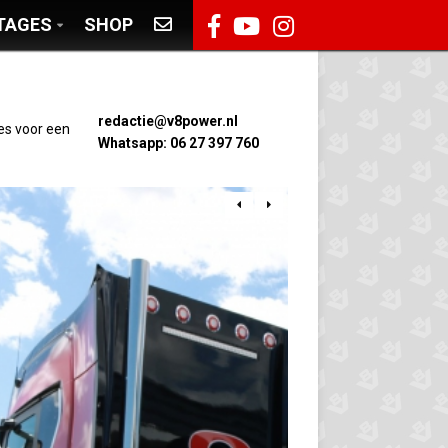
TAGES
SHOP
redactie@v8power.nl
es voor een
Whatsapp: 06 27 397 760

