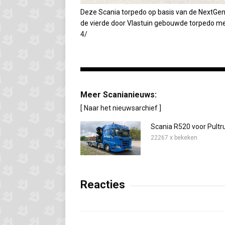
Deze Scania torpedo op basis van de NextGen i
de vierde door Vlastuin gebouwde torpedo met
4/
Meer Scanianieuws:
[ Naar het nieuwsarchief ]
Scania R520 voor Pult
22267 x bekeken
Reacties