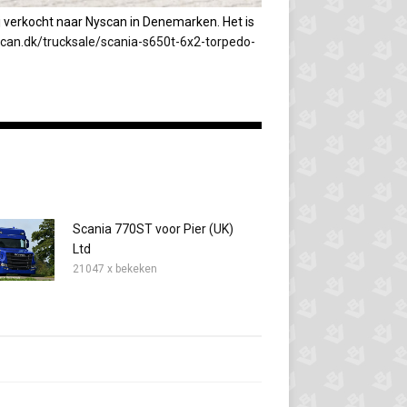
j verkocht naar Nyscan in Denemarken. Het is
can.dk/trucksale/scania-s650t-6x2-torpedo-
Scania 770ST voor Pier (UK)
Ltd
21047 x bekeken