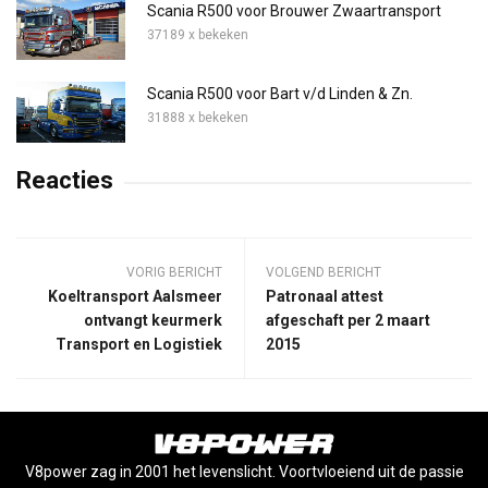
Scania R500 voor Brouwer Zwaartransport
37189 x bekeken
Scania R500 voor Bart v/d Linden & Zn.
31888 x bekeken
Reacties
VORIG BERICHT
VOLGEND BERICHT
Koeltransport Aalsmeer
Patronaal attest
ontvangt keurmerk
afgeschaft per 2 maart
Transport en Logistiek
2015
V8power zag in 2001 het levenslicht. Voortvloeiend uit de passie