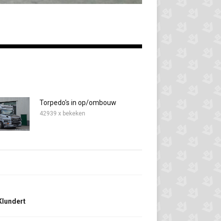
Torpedo's in op/ombouw
42939 x bekeken
Klundert