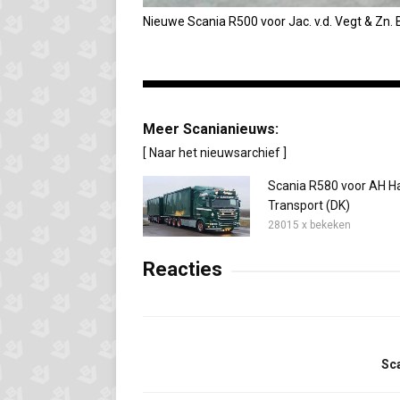
Nieuwe Scania R500 voor Jac. v.d. Vegt & Zn.
Meer Scanianieuws:
[ Naar het nieuwsarchief ]
Scania R580 voor AH H
Transport (DK)
28015 x bekeken
Reacties
Sc