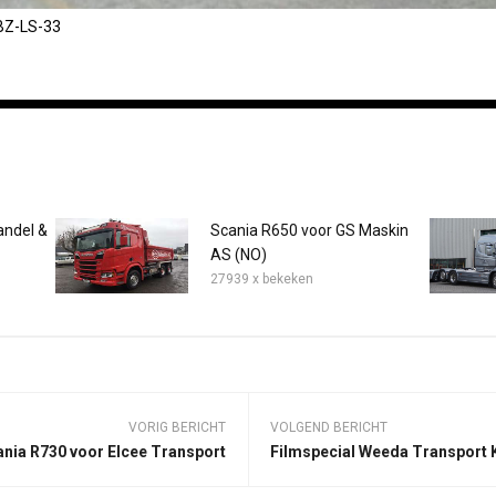
 BZ-LS-33
andel &
Scania R650 voor GS Maskin
AS (NO)
27939 x bekeken
VORIG BERICHT
VOLGEND BERICHT
ania R730 voor Elcee Transport
Filmspecial Weeda Transport 