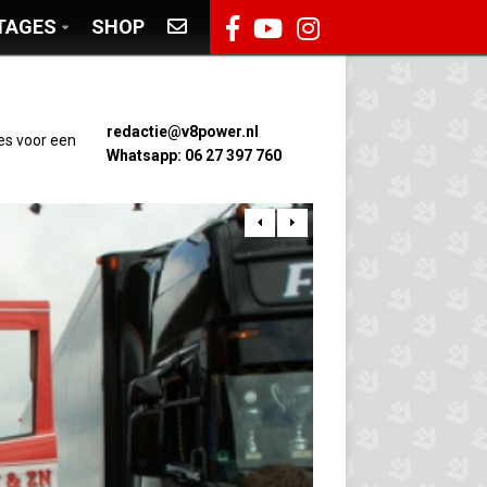
TAGES
SHOP
redactie@v8power.nl
es voor een
Whatsapp: 06 27 397 760

