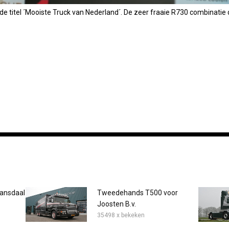
de titel ´Mooiste Truck van Nederland´. De zeer fraaie R730 combinatie d
Lansdaal
Tweedehands T500 voor
Joosten B.v.
35498 x bekeken